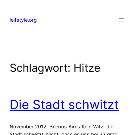
Zum
Inhalt
leifstyle.org
springen
Schlagwort:
Hitze
Die Stadt schwitzt
November 2012, Buenos Aires Kein Witz, die
Stadt schwitzt. Nicht, dass es uns bei 33 grad