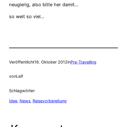
neugierig, also bitte her damit…
so weit so viel…
Veröffentlicht
16. Oktober 2012
in
Pre-Travelling
von
Leif
Schlagwörter:
Idee
, 
News
, 
Reisevorbereitung