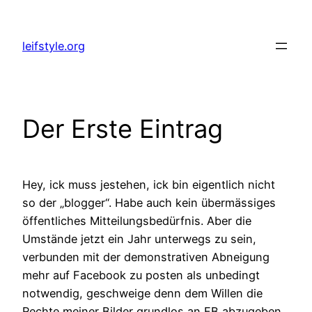
Zum
Inhalt
leifstyle.org
springen
Der Erste Eintrag
Hey, ick muss jestehen, ick bin eigentlich nicht
so der „blogger“. Habe auch kein übermässiges
öffentliches Mitteilungsbedürfnis. Aber die
Umstände jetzt ein Jahr unterwegs zu sein,
verbunden mit der demonstrativen Abneigung
mehr auf Facebook zu posten als unbedingt
notwendig, geschweige denn dem Willen die
Rechte meiner Bilder grundlos an FB abzugeben,