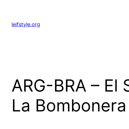
Zum
Inhalt
springen
leifstyle.org
ARG-BRA – El S
La Bombonera