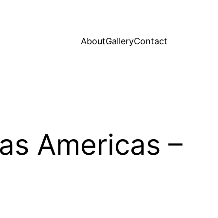
About
Gallery
Contact
las Americas –