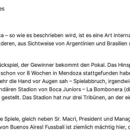
es
 – so wie es beschrieben wird, ist es eine Art intern
nderen, aus Sichtweise von Argentinien und Brasilien
ckspiel, der Gewinner bekommt den Pokal. Das Hinspie
ich schon vor 8 Wochen in Mendoza stattgefunden habe
mehr die Hand vor Augen sah – Spielabbruch, irgendwi
ndären Stadion von Boca Juniors – La Bombonera (die
l gestellt. Das Stadion hat nur drei Tribünen, an der 
 Spiele, gleich neben Sr. Macri, President und Manag
on Buenos Aires! Fussball ist ziemlich mächtig hier, 