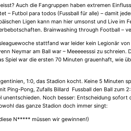
isst? Auch die Fangruppen haben extremen Einfluss, te
et – Futbol para todos (Fussball für alle) – damit jed
päischen Ligen kann man hier umsonst und Live im F
rbebotschaften. Brainwashing through Football – ve
leaguewoche stattfand war leider kein Legionär von 
enn Neymar am Ball war – Meeeeesssi zu schreien. 
as Spiel war die ersten 70 Minuten grauenhaft, wie üb
rgentinien, 1:0, das Stadion kocht. Keine 5 Minuten s
Ping-Pong, Zufalls Billard Fussball den Ball zum 2:1
l unentschieden. Noch besser: Entscheidung sofort d
bwohl das ganze Stadion doch immer singt:
 diese N***** müssen wir gewinnen!)