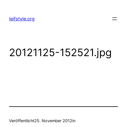
Zum
Inhalt
leifstyle.org
springen
20121125-152521.jpg
Veröffentlicht
25. November 2012
in