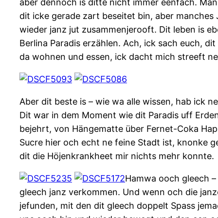
aber dennoch is ditte nicht immer eenfach. Man 
dit icke gerade zart beseitet bin, aber manches
wieder janz jut zusammenjerooft. Dit leben is e
Berlina Paradis erzählen. Ach, ick sach euch, di
da wohnen und essen, ick dacht mich streeft nen
Aber dit beste is – wie wa alle wissen, hab ick ne
Dit war in dem Moment wie dit Paradis uff Erden
bejehrt, von Hängematte über Fernet-Coka Happy
Sucre hier och echt ne feine Stadt ist, knonke g
dit die Höjenkrankheet mir nichts mehr konnte.
Hamwa ooch gleech – we
gleech janz verkommen. Und wenn och die janze
jefunden, mit den dit gleech doppelt Spass jema