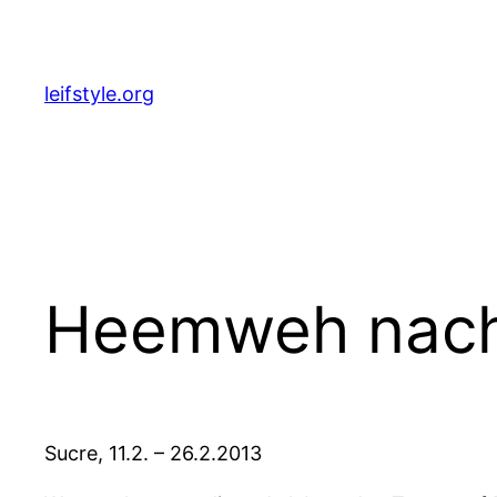
Zum
Inhalt
springen
leifstyle.org
Heemweh nach 
Sucre, 11.2. – 26.2.2013