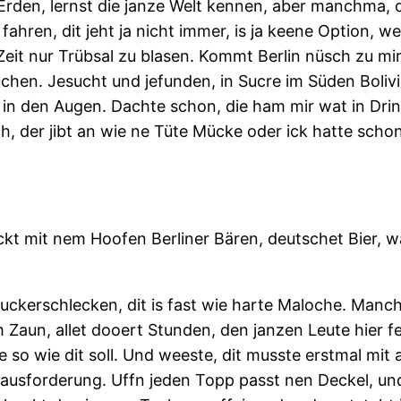
 Erden, lernst die janze Welt kennen, aber manchma, 
hren, dit jeht ja nicht immer, is ja keene Option, w
e Zeit nur Trübsal zu blasen. Kommt Berlin nüsch zu m
uchen. Jesucht und jefunden, in Sucre im Süden Bolivi
 in den Augen. Dachte schon, die ham mir wat in Drin
ch, der jibt an wie ne Tüte Mücke oder ick hatte schon
t mit nem Hoofen Berliner Bären, deutschet Bier, wa
 Zuckerschlecken, dit is fast wie harte Maloche. Manc
Zaun, allet dooert Stunden, den janzen Leute hier f
e so wie dit soll. Und weeste, dit musste erstmal mit
erausforderung. Uffn jeden Topp passt nen Deckel, un