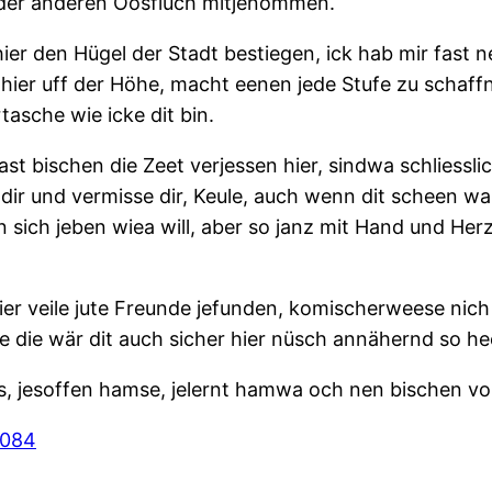
der anderen Oosfluch mitjenommen.
er den Hügel der Stadt bestiegen, ick hab mir fast ne
 hier uff der Höhe, macht eenen jede Stufe zu schaf
asche wie icke dit bin.
ast bischen die Zeet verjessen hier, sindwa schliess
e dir und vermisse dir, Keule, auch wenn dit scheen war
 sich jeben wiea will, aber so janz mit Hand und Herz
er veile jute Freunde jefunden, komischerweese nich 
ne die wär dit auch sicher hier nüsch annähernd so h
ats, jesoffen hamse, jelernt hamwa och nen bischen vo