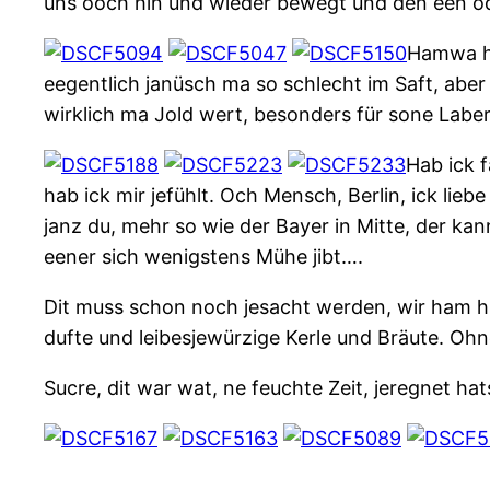
uns ooch hin und wieder bewegt und den een o
Hamwa hi
eegentlich janüsch ma so schlecht im Saft, aber
wirklich ma Jold wert, besonders für sone Labert
Hab ick f
hab ick mir jefühlt. Och Mensch, Berlin, ick lieb
janz du, mehr so wie der Bayer in Mitte, der kann
eener sich wenigstens Mühe jibt….
Dit muss schon noch jesacht werden, wir ham hi
dufte und leibesjewürzige Kerle und Bräute. Oh
Sucre, dit war wat, ne feuchte Zeit, jeregnet h