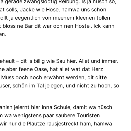
ja gerade zwangsloofig Reibung. Is ja nüsch so,
 Wat solls, Jacke wie Hose, hamwa uns schon
ollt ja eegentlich von meenem kleenen tollen
t bloss ne Bar dit war och nen Hostel. Ick kann
en.
ult – dit is billig wie Sau hier. Allet und immer.
ne aber feene Oase, hat allet wat dat Herz
. Muss ooch noch erwähnt werden, dit ditte
user, schön im Tal jelegen, und nicht zu hoch, so
nish jelernt hier inna Schule, damit wa nüsch
m wa wenigstens paar saubere Touristen
 wir nur die Plautze rausjestreckt ham, hamwa