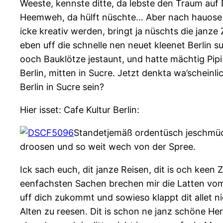
Weeste, kennste ditte, da lebste den Traum auf
Heemweh, da hülft nüschte… Aber nach hauose fa
icke kreativ werden, bringt ja nüschts die janz
eben uff die schnelle nen neuet kleenet Berlin s
ooch Bauklötze jestaunt, und hatte mächtig Pipi
Berlin, mitten in Sucre. Jetzt denkta wa’scheinli
Berlin in Sucre sein?
Hier isset: Cafe Kultur Berlin:
Standetjemäß ordentüsch jeschmück
droosen und so weit wech von der Spree.
Ick sach euch, dit janze Reisen, dit is och keen
eenfachsten Sachen brechen mir die Latten vom 
uff dich zukommt und sowieso klappt dit allet ni
Alten zu reesen. Dit is schon ne janz schöne H