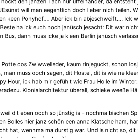
hockt den janzen Tach nur uffeinander, da entsteht 
 JEsünst will man eegentlich doch lieber nich teilen.
ben keen Ponyhof…. Aber ick bin abjeschweift…. Ick w
t Beste ha ick euch noch janüsch jesacht: Dit war nich
 Bus, dann muss icke ja kleen Berlin janüsch verlass
 Potte oos Zwiwwelleder, kaum rinjeguckt, schon losjehe
, man muss ooch sagen, dit Hostel, dit is wie ne klee
 Hour, ick hab mir gefühlt wie Frau Holle im Winter
eradezu. Klonialarchitektur überall, schieke weeße Hä
il dit eben ooch so jünstig is – nochma bischen Spa
n Bolles hier janz schön een anna Klatsche ham, ha
cht hat, wennma ma durstig war. Und is nicht so, dit