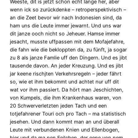
Weeste, dit is jetzt schon echt lange her, aber
wenn ick so zurückdenke – retroperspektivisch –
an die Zeet bevor wir nach Indonesien sind, da
ham uns die Leute immer jewarnt. Und uns war
dit janze ooch nicht so Jeheuer. Hamse immer
jesacht, musste uffpassen mit dem Mofajefahre,
die fahn wie die bekloppten da, zu fünft, ja sogar
zu 8 als janze Famlie uff den Dingern. Und es jibt
tausende davon. An jeder Kreuzung. Und es jibt
jar keene rischjten Verkehrsregeln – jeder fährt
so, wie et ihm bekommt und achtet nur uff dit
wat vor ihm passiert. Da hört man Jeschichten,
von Kumpels, die ihm Krankenhaus waren, von
20 Schwerverletzten jeden Tach und een
totjefahrener Touri och pro Tach – ma statistisch
jesehen. Und dann kommt man an und überall
Leute mit verbundenen Knien und Ellenbogen,
hier und da ma nen Feilchen, der eene von nem