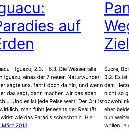
Iguacu:
Pan
Paradies auf
Weg
Erden
Zie
uacu – Iguazu, 2.3. – 6.3. Die Wasserfälle
Sucre, Bol
n Iguazu, eines der 7 neuen Naturwunder,
3.2. Es i
der sagte uns, fahrt doch da hin, und wenn
dem Herz
der das sagt, dann machen wir das eben
nicht so g
ch…. Und es ist jede Reise wert. Der Ort ist
obwohl ni
wirklich, man fühlt jeneseits der Realität.
eher beid
 wirkt wie das Paradis schlechthin. Hier…
nun weiter
. März 2013
wollen rau