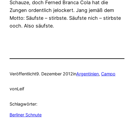
Schauze, doch Ferned Branca Cola hat die
Zungen ordentlich jelockert. Jang jemäß dem
Motto: Säufste – stirbste. Säufste nich – stirbste
ooch. Also säufste.
Veröffentlicht
9. Dezember 2012
in
Argentinien
, 
Campo
von
Leif
Schlagwörter:
Berliner Schnute