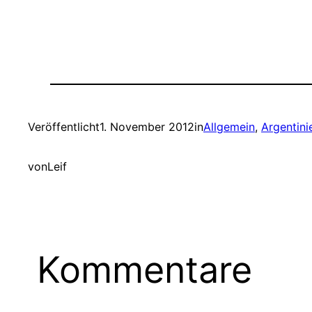
Veröffentlicht
1. November 2012
in
Allgemein
, 
Argentini
von
Leif
Kommentare